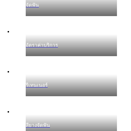
จัดฟัน
อัตราค่าบริการ
รีเทนเนอร์
สียางจัดฟัน